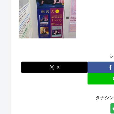
シ
X
タナシン