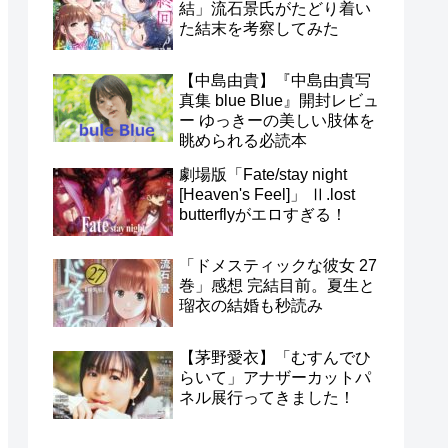
結」流石景氏がたどり着い
た結末を考察してみた
【中島由貴】『中島由貴写
真集 blue Blue』開封レビュ
ー ゆっきーの美しい肢体を
眺められる必読本
劇場版「Fate/stay night
[Heaven's Feel]」 Ⅱ.lost
butterflyがエロすぎる！
「ドメスティックな彼女 27
巻」感想 完結目前。夏生と
瑠衣の結婚も秒読み
【茅野愛衣】「むすんでひ
らいて」アナザーカットパ
ネル展行ってきました！