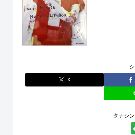
シ
X
タナシン