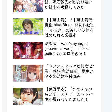
結」流石景氏がたどり着い
た結末を考察してみた
【中島由貴】『中島由貴写
真集 blue Blue』開封レビュ
ー ゆっきーの美しい肢体を
眺められる必読本
劇場版「Fate/stay night
[Heaven's Feel]」 Ⅱ.lost
butterflyがエロすぎる！
「ドメスティックな彼女 27
巻」感想 完結目前。夏生と
瑠衣の結婚も秒読み
【茅野愛衣】「むすんでひ
らいて」アナザーカットパ
ネル展行ってきました！