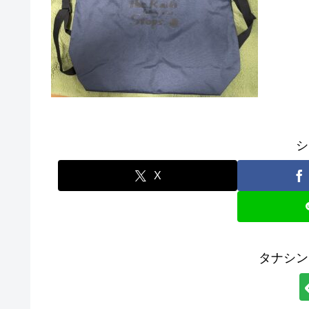
シ
X
タナシン