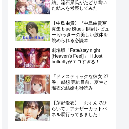
結」流石景氏がたどり着い
た結末を考察してみた
【中島由貴】『中島由貴写
真集 blue Blue』開封レビュ
ー ゆっきーの美しい肢体を
眺められる必読本
劇場版「Fate/stay night
[Heaven's Feel]」 Ⅱ.lost
butterflyがエロすぎる！
「ドメスティックな彼女 27
巻」感想 完結目前。夏生と
瑠衣の結婚も秒読み
【茅野愛衣】「むすんでひ
らいて」アナザーカットパ
ネル展行ってきました！