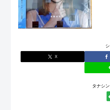
シ
X
タナシン