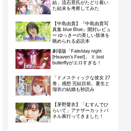
結」流石景氏がたどり着い
た結末を考察してみた
【中島由貴】『中島由貴写
真集 blue Blue』開封レビュ
ー ゆっきーの美しい肢体を
眺められる必読本
劇場版「Fate/stay night
[Heaven's Feel]」 Ⅱ.lost
butterflyがエロすぎる！
「ドメスティックな彼女 27
巻」感想 完結目前。夏生と
瑠衣の結婚も秒読み
【茅野愛衣】「むすんでひ
らいて」アナザーカットパ
ネル展行ってきました！