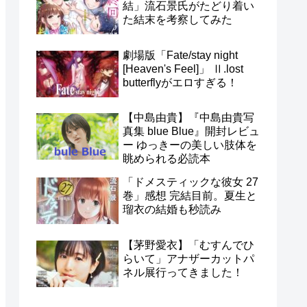
結」流石景氏がたどり着い
た結末を考察してみた
劇場版「Fate/stay night
[Heaven's Feel]」 Ⅱ.lost
butterflyがエロすぎる！
【中島由貴】『中島由貴写
真集 blue Blue』開封レビュ
ー ゆっきーの美しい肢体を
眺められる必読本
「ドメスティックな彼女 27
巻」感想 完結目前。夏生と
瑠衣の結婚も秒読み
【茅野愛衣】「むすんでひ
らいて」アナザーカットパ
ネル展行ってきました！