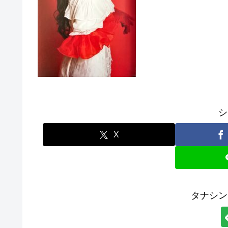
シ
X
タナシン