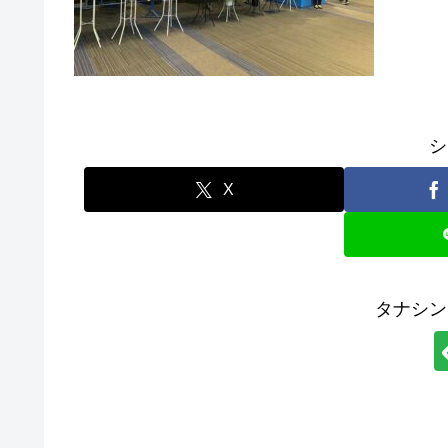
シ
X
タナシン