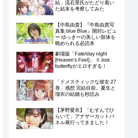
結」流石景氏がたどり着い
た結末を考察してみた
【中島由貴】『中島由貴写
真集 blue Blue』開封レビュ
ー ゆっきーの美しい肢体を
眺められる必読本
劇場版「Fate/stay night
[Heaven's Feel]」 Ⅱ.lost
butterflyがエロすぎる！
「ドメスティックな彼女 27
巻」感想 完結目前。夏生と
瑠衣の結婚も秒読み
【茅野愛衣】「むすんでひ
らいて」アナザーカットパ
ネル展行ってきました！