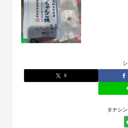
シ
X
タナシン