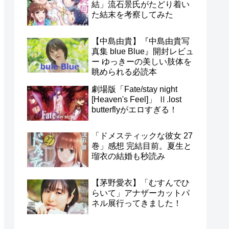
結」流石景氏がたどり着い
た結末を考察してみた
【中島由貴】『中島由貴写
真集 blue Blue』開封レビュ
ー ゆっきーの美しい肢体を
眺められる必読本
劇場版「Fate/stay night
[Heaven's Feel]」 Ⅱ.lost
butterflyがエロすぎる！
「ドメスティックな彼女 27
巻」感想 完結目前。夏生と
瑠衣の結婚も秒読み
【茅野愛衣】「むすんでひ
らいて」アナザーカットパ
ネル展行ってきました！