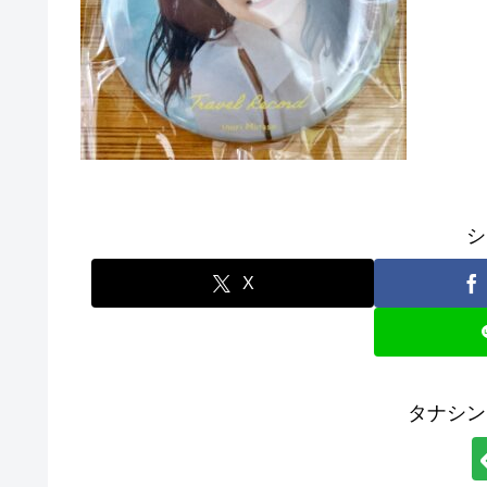
シ
X
タナシン