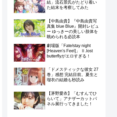
結」流石景氏がたどり着い
た結末を考察してみた
【中島由貴】『中島由貴写
真集 blue Blue』開封レビュ
ー ゆっきーの美しい肢体を
眺められる必読本
劇場版「Fate/stay night
[Heaven's Feel]」 Ⅱ.lost
butterflyがエロすぎる！
「ドメスティックな彼女 27
巻」感想 完結目前。夏生と
瑠衣の結婚も秒読み
【茅野愛衣】「むすんでひ
らいて」アナザーカットパ
ネル展行ってきました！