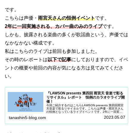
です。
こちらは声優・
雨宮天さんの恒例イベント
です。
2年に一回実施される、カバー曲のみのライブ
です。
しかも、披露される楽曲の多くが歌謡曲という、声優では
なかなかない構成です。
私はこちらのライブは前回も参加しました。
その時のレポートは
以下で記事
にしておりますので、イベ
ントの概要や前回の内容が気になる方は見てみてくださ
い。
『LAWSON presents 第四回 雨宮天 音楽で彩る
リサイタル』レポート 恒例のカラオケライブ開
催！
今回ご紹介するのはこちらLAWSON presents 第四回雨宮
天音楽で彩るリサイタルです。こちらは声優・雨宮天さん
の恒例となっているライブイベントです。2年に一回実施
されている、カバー曲のみのライブです。しかも、その多
2023.05.07
tanashin5-blog.com
くが70～80年代…