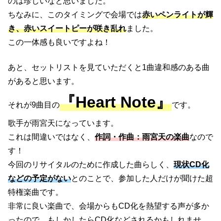
のは珍しいなと思いました。
ちなみに、このタイミングで会場では
赤いペンライトが輝
き、赤いスイートピーが咲き乱れ
ました。
この一体感も良いですよね！
あと、セットリストを見ていただくと1曲違和感のある曲
があると思います。
『Heart Note』
それが9曲目の
です。
歌手が雨宮天になっています。
これは間違いではなく、
作詞・作曲：雨宮天の楽曲
なので
す！
今回のリサイタルのために作成した曲らしく、
現状CD化
などの予定がない
とのことで、参加した人だけが聞けた超
特権楽曲です。
非常に良い楽曲で、会場からもCD化を熱望する声が多か
ったので、もしかしたらCD化などされるかもしれませ