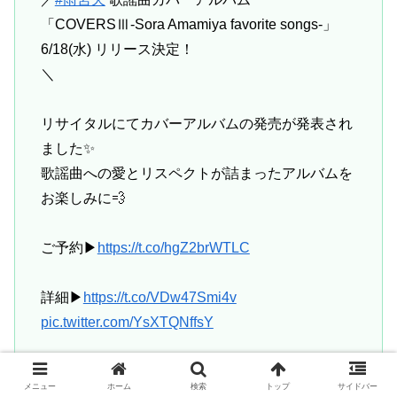
「COVERSⅢ-Sora Amamiya favorite songs-」
6/18(水) リリース決定！
＼
リサイタルにてカバーアルバムの発売が発表され
ました✨️
歌謡曲への愛とリスペクトが詰まったアルバムを
お楽しみに💨
ご予約▶
https://t.co/hgZ2brWTLC
詳細▶
https://t.co/VDw47Smi4v
pic.twitter.com/YsXTQNffsY
— 雨宮天 Sora Amamiya artist official
メニュー
ホーム
検索
トップ
サイドバー
(@Amamiyastaff)
April 12, 2025