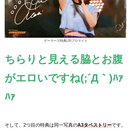
ゲーマーズ特典L判ブロマイド
ちらりと見える脇とお腹
がエロいですね(;´Д｀)ﾊｧ
ﾊｧ
そして、2つ目の特典は同一写真の
A3タペストリー
です。