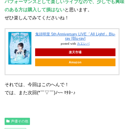
パフォーマンスとして楽しいライブなので、少しでも興味
のある方は購入して損はない
と思います。
ぜひ楽しんでみてくださいね！
鬼頭明里 5th Anniversary LIVE「All Light!」Blu-
ray [Blu-ray]
posted with
カエレバ
楽天市場
Amazon
それでは、今回はこのへんで！
では、また次回(*￣▽￣)ﾉ~~ ﾏﾀﾈｰ♪
声優その他