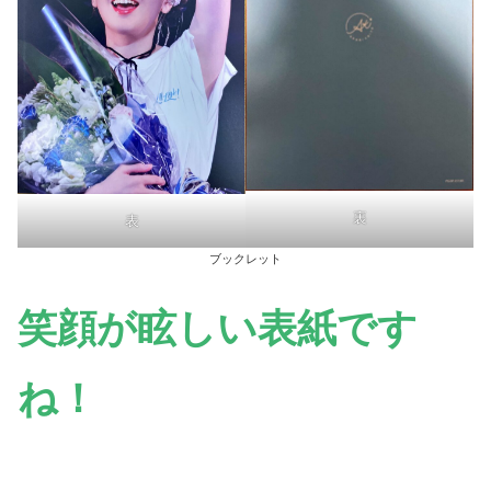
裏
表
ブックレット
笑顔が眩しい表紙です
ね！