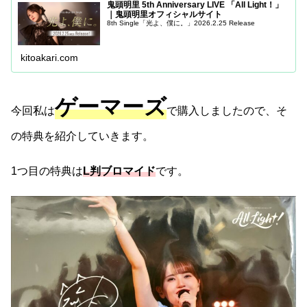
鬼頭明里 5th Anniversary LIVE 「All Light！」
｜鬼頭明里オフィシャルサイト
8th Single「光よ、僕に。」2026.2.25 Release
kitoakari.com
ゲーマーズ
今回私は
で購入しましたので、そ
の特典を紹介していきます。
1つ目の特典は
L判ブロマイド
です。