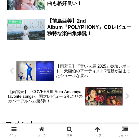
曲も格好良い！
【前島亜美】2nd
声優その他
Album『POLYPHONY』CDレビュー
独特な楽曲集爆誕！
【雨宮天】『青い人展 2025』参加レポー
ト 天画伯のアーティスト?活動が詰まっ
たシュールな展示！
【雨宮天】『COVERSⅢ-Sora Amamiya
favorite songs-』開封レビュー 2年ぶりの
カバーアルバム第3弾！
コメント
メニュー
ホーム
検索
トップ
サイドバー