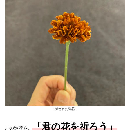
渡された造花
「君の花を祈ろう」
この造花を、