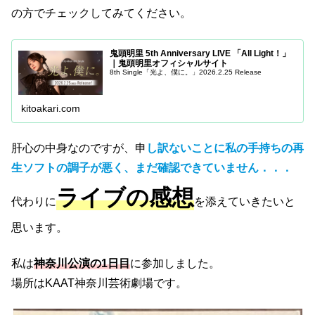
の方でチェックしてみてください。
鬼頭明里 5th Anniversary LIVE 「All Light！」
｜鬼頭明里オフィシャルサイト
8th Single「光よ、僕に。」2026.2.25 Release
kitoakari.com
肝心の中身なのですが、申
し訳ないことに私の手持ちの再
生ソフトの調子が悪く、まだ確認できていません．．．
ライブの感想
代わりに
を添えていきたいと
思います。
私は
神奈川公演の1日目
に参加しました。
場所はKAAT神奈川芸術劇場です。