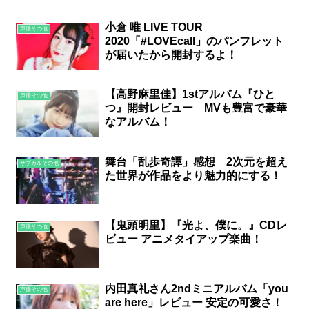
小倉 唯 LIVE TOUR
声優その他
2020「#LOVEcall」のパンフレット
が届いたから開封するよ！
【高野麻里佳】1stアルバム『ひと
声優その他
つ』開封レビュー MVも豊富で豪華
なアルバム！
舞台「乱歩奇譚」感想 2次元を超え
サブカルその他
た世界が作品をより魅力的にする！
【鬼頭明里】『光よ、僕に。』CDレ
声優その他
ビュー アニメタイアップ楽曲！
内田真礼さん2ndミニアルバム「you
声優その他
are here」レビュー 安定の可愛さ！