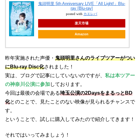
鬼頭明里 5th Anniversary LIVE「All Light!」Blu-
ray [Blu-ray]
posted with
カエレバ
楽天市場
Amazon
昨年実施された声優・
鬼頭明里さんのライブツアーがつい
にBlu-ray Disc化
されました！
実は、ブログで記事にしていないのですが、
私は本ツアー
の神奈川公演に参加
しております。
今回は最後の会場である
埼玉公演の2DaysをまるっとBD
化
とのことで、見たことのない映像が見られるチャンスで
す。
ということで、試しに購入してみたので紹介してきます！
それではいってみましょう！