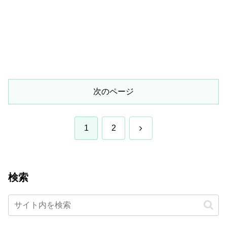
次のページ
次
1
2
へ
検索