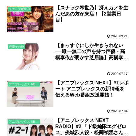
【スナック希世乃】冴えカノを生
スナック希世乃
んだあの方が来店！【2営業日
目】
2020.09.21
【まっすぐにしか生きられない
声優その他
──唯一無二の声を持つ声優・高
橋李依が明かす芝居論】高橋李依
さんの芝居論がすごすぎる！
2020.07.17
【アニプレックス NEXT】#1レポ
アニプレックス NEXT
ート アニプレックスの新情報を
伝えるWeb番組放送開始！
2020.07.04
【アニプレックス NEXT
アニプレックス NEXT
RADIO】#2 「ド級編隊エグゼロ
ス」炎城烈人役・松岡禎丞さん登