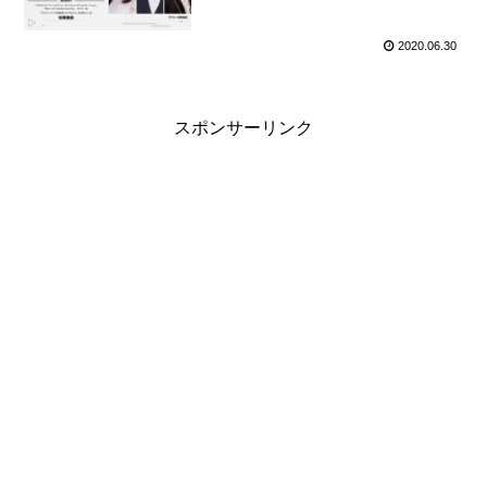
場！
2020.06.30
スポンサーリンク