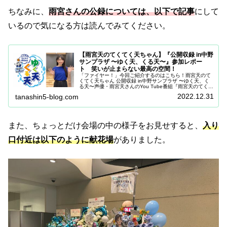
ちなみに、
雨宮さんの公録については、以下で記事
にして
いるので気になる方は読んでみてください。
【雨宮天のてくてく天ちゃん】『公開収録 in中野
サンプラザ 〜ゆく天、くる天〜』参加レポー
ト 笑いが止まらない最高の空間！
「ファイヤー！」今回ご紹介するのはこちら！⾬宮天のて
くてく天ちゃん 公開収録 in中野サンプラザ 〜ゆく天、く
る天〜声優・雨宮天さんのYou Tube番組『雨宮天のてくて
く天ちゃん』。今回この公開収録が中野サンプラザで行わ
2022.12.31
tanashin5-blog.com
れましたので、ちゃ...
また、ちょっとだけ会場の中の様子をお見せすると、
入り
口付近は以下のように献花場
がありました。