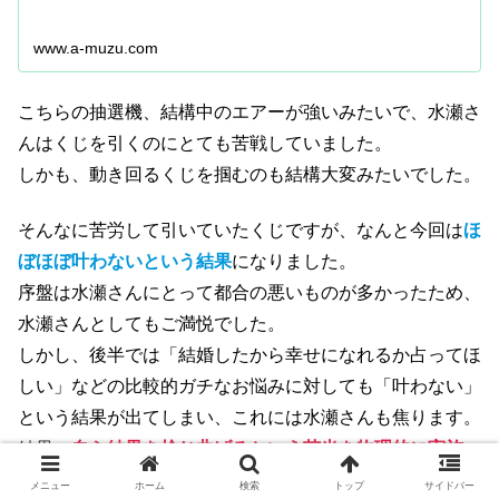
www.a-muzu.com
こちらの抽選機、結構中のエアーが強いみたいで、水瀬さ
んはくじを引くのにとても苦戦していました。
しかも、動き回るくじを掴むのも結構大変みたいでした。
そんなに苦労して引いていたくじですが、なんと今回は
ほ
ぼほぼ叶わないという結果
になりました。
序盤は水瀬さんにとって都合の悪いものが多かったため、
水瀬さんとしてもご満悦でした。
しかし、後半では「結婚したから幸せになれるか占ってほ
しい」などの比較的ガチなお悩みに対しても「叶わない」
という結果が出てしまい、これには水瀬さんも焦ります。
結果、
自ら結果を捻じ曲げるという芸当を物理的に実施
し、話をまとめていました 笑
メニュー
ホーム
検索
トップ
サイドバー