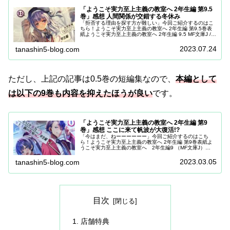
「ようこそ実力至上主義の教室へ 2年生編 第9.5
巻」感想 人間関係が交錯する冬休み
「拒否する理由を探す方が難しい」今回ご紹介するのはこ
ちら！ようこそ実力至上主義の教室へ 2年生編 第9.5巻表
紙ようこそ実力至上主義の教室へ 2年生編 9.5 MF文庫J /
衣笠彰梧 【文庫】posted with カエレバ楽天市場Ama...
2023.07.24
tanashin5-blog.com
ただし、上記の記事は0.5巻の短編集なので、
本編として
は以下の9巻も内容を抑えたほうが良い
です。
「ようこそ実力至上主義の教室へ 2年生編 第9
巻」感想 ここに来て帆波が大復活!?
「今はまだ、ねーーーーーー」今回ご紹介するのはこち
ら！ようこそ実力至上主義の教室へ 2年生編 第9巻表紙よ
うこそ実力至上主義の教室へ 2年生編9 （MF文庫J）
posted with カエレバ楽天市場Amazon前巻は衝撃的なラス
トで終わ...
2023.03.05
tanashin5-blog.com
目次
店舗特典