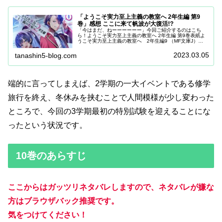
「ようこそ実力至上主義の教室へ 2年生編 第9
巻」感想 ここに来て帆波が大復活!?
「今はまだ、ねーーーーーー」今回ご紹介するのはこち
ら！ようこそ実力至上主義の教室へ 2年生編 第9巻表紙よ
うこそ実力至上主義の教室へ 2年生編9 （MF文庫J）
posted with カエレバ楽天市場Amazon前巻は衝撃的なラス
トで終わ...
2023.03.05
tanashin5-blog.com
端的に言ってしまえば、2学期の一大イベントである修学
旅行を終え、冬休みを挟むことで人間模様が少し変わった
ところで、今回の3学期最初の特別試験を迎えることにな
ったという状況です。
10巻のあらすじ
ここからはガッツリネタバレしますので、ネタバレが嫌な
方はブラウザバック推奨です。
気をつけてください！