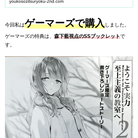
youkosozitsuryoku-2nd.com
ゲーマーズで購入
今回私は
しました。
ゲーマーズの特典は、
森下藍視点のSSブックレット
で
す。