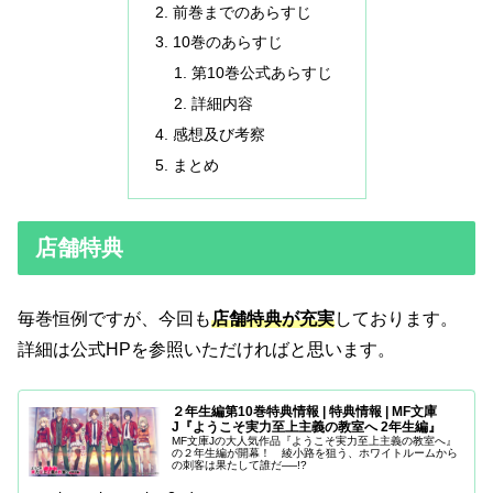
前巻までのあらすじ
10巻のあらすじ
第10巻公式あらすじ
詳細内容
感想及び考察
まとめ
店舗特典
毎巻恒例ですが、今回も
店舗特典が充実
しております。
詳細は公式HPを参照いただければと思います。
２年生編第10巻特典情報 | 特典情報 | MF文庫
J『ようこそ実力至上主義の教室へ 2年生編』
MF文庫Jの大人気作品『ようこそ実力至上主義の教室へ』
の２年生編が開幕！ 綾小路を狙う、ホワイトルームから
の刺客は果たして誰だ──!?