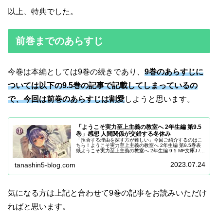
以上、特典でした。
前巻までのあらすじ
今巻は本編としては9巻の続きであり、
9巻のあらすじに
ついては以下の9.5巻の記事で記載してしまっているの
で、今回は前巻のあらすじは割愛
しようと思います。
「ようこそ実力至上主義の教室へ 2年生編 第9.5
巻」感想 人間関係が交錯する冬休み
「拒否する理由を探す方が難しい」今回ご紹介するのはこ
ちら！ようこそ実力至上主義の教室へ 2年生編 第9.5巻表
紙ようこそ実力至上主義の教室へ 2年生編 9.5 MF文庫J /
衣笠彰梧 【文庫】posted with カエレバ楽天市場Ama...
2023.07.24
tanashin5-blog.com
気になる方は上記と合わせて9巻の記事をお読みいただけ
ればと思います。