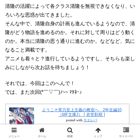
清隆の活躍によって各クラス清隆を無視できなくなり、い
ろいろな思惑が出てきました。
そんな中で、清隆自身の計画も進んでいるようなので、清
隆がどう物語を進めるのか。それに対して周りはどう動く
のか。本当に清隆の思う通りに進むのか。などなど、気に
なること満載です。
アニメも着々と？進行しているようですし、そちらも楽し
みにしながら次お話を待ちましょう！
それでは、今回はこのへんで！
では、また次回(*￣▽￣)ﾉ~~ ﾏﾀﾈｰ♪
ようこそ実力至上主義の教室へ 2年生編10
（MF文庫J） [ 衣笠彰梧 ]
posted with
カエレバ
楽天市場
メニュー
ホーム
検索
トップ
サイドバー