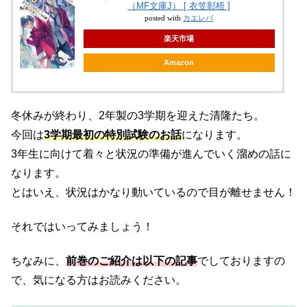
（MF文庫J） [ 衣笠彰梧 ]
posted with
カエレバ
楽天市場
Amazon
冬休みが終わり、2年製の3学期を迎えた清隆たち。
今回は
3学期最初の特別試験のお話
になります。
3年生に向けて着々と状況の準備が進んでいく溜めの話に
なります。
とはいえ、状況はかなり動いているので目が離せません！
それではいってみましょう！
ちなみに、
前巻のご紹介は以下の記事
でしておりますの
で、気になる方はお読みください。