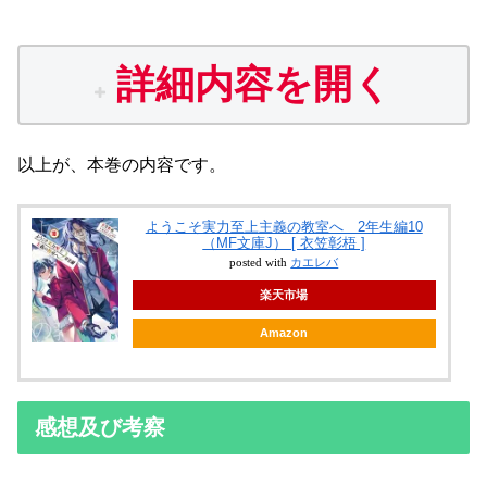
詳細内容を開く
以上が、本巻の内容です。
ようこそ実力至上主義の教室へ 2年生編10
（MF文庫J） [ 衣笠彰梧 ]
posted with
カエレバ
楽天市場
Amazon
感想及び考察