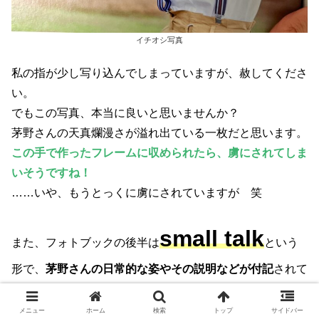
イチオシ写真
私の指が少し写り込んでしまっていますが、赦してくださ
い。
でもこの写真、本当に良いと思いませんか？
茅野さんの天真爛漫さが溢れ出ている一枚だと思います。
この手で作ったフレームに収められたら、虜にされてしま
いそうですね！
……いや、もうとっくに虜にされていますが 笑
small talk
また、フォトブックの後半は
という
形で、
茅野さんの日常的な姿やその説明などが付記
されて
います。
杏杏とのツーショットもありました。
メニュー
ホーム
検索
トップ
サイドバー