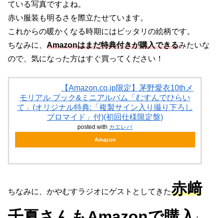
ている写真ですよね。
赤い服装も明るさを際立たせています。
これからの暖かくなる時期にはピッタリの絵柄です。
ちなみに、
Amazonはまだ特典付きが購入できる
みたいな
ので、気になった方はすぐ買ってください！
【Amazon.co.jp限定】茅野愛衣10thメ
モリアル ブック&ミニアルバム「むすんでひらい
て」(オリジナル特典:「複製サイン入り撮り下ろし
ブロマイド」付)(初回仕様限定盤)
posted with
カエレバ
Amazon
赤﨑
ちなみに、かやむすラジオにゲストとしてきた
千夏さんもAmazonで購入