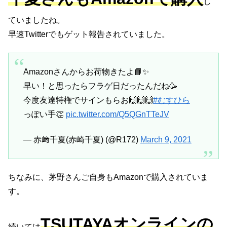
し
ていましたね。
早速Twitterでもゲット報告されていました。
Amazonさんからお荷物きたよ📘✨
早い！と思ったらフラゲ日だったんだね🥳
今度友達特権でサインもらお🙌🙌🙌
#むすひら
っぽい手👏
pic.twitter.com/Q5QGnTTeJV
— 赤﨑千夏(赤崎千夏) (@R172)
March 9, 2021
ちなみに、茅野さんご自身もAmazonで購入されていま
す。
TSUTAYAオンラインの
続いては