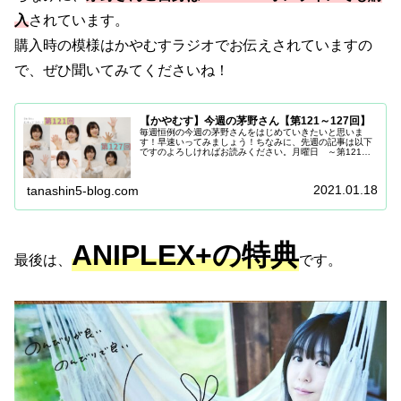
入
されています。
購入時の模様はかやむすラジオでお伝えされていますの
で、ぜひ聞いてみてくださいね！
【かやむす】今週の茅野さん【第121～127回】
毎週恒例の今週の茅野さんをはじめていきたいと思いま
す！早速いってみましょう！ちなみに、先週の記事は以下
ですのよろしければお読みください。月曜日 ～第121回
～【茅野さん、お正月に誰とLINEした？】茅野愛衣のむす
んでひらいて 第121回 2...
2021.01.18
tanashin5-blog.com
ANIPLEX+の特典
最後は、
です。