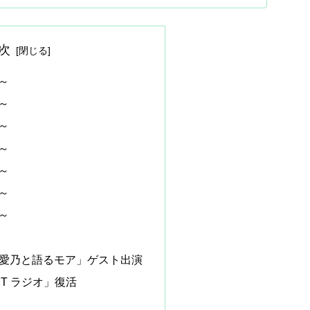
次
～
～
～
～
～
～
～
南條愛乃と語るモア」ゲスト出演
EXT ラジオ」復活