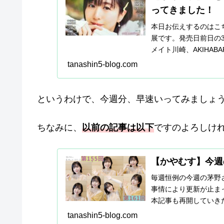
ってきました！
本日お伝えするのはこ
展です。発売日前日の3
メイト川崎、AKIHA
されている本...
tanashin5-blog.com
というわけで、今週分、早速いってみましょ
ちなみに、
以前の記事は以下
ですのよろしけ
【かやむす】今週の
毎週恒例の今週の茅野
事情により更新が止ま
本記事も再開していき
ギュラーな配信となってい
tanashin5-blog.com