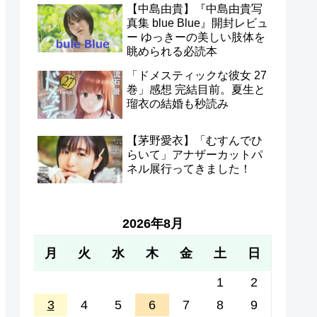
【中島由貴】『中島由貴写
真集 blue Blue』開封レビュ
ー ゆっきーの美しい肢体を
眺められる必読本
「ドメスティックな彼女 27
巻」感想 完結目前。夏生と
瑠衣の結婚も秒読み
【茅野愛衣】「むすんでひ
らいて」アナザーカットパ
ネル展行ってきました！
2026年8月
月
火
水
木
金
土
日
1
2
3
4
5
6
7
8
9