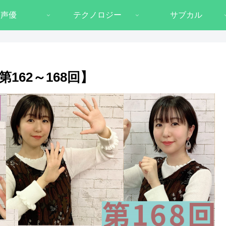
声優
テクノロジー
サブカル
62～168回】