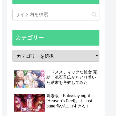
カテゴリー
「ドメスティックな彼女 完
結」流石景氏がたどり着い
た結末を考察してみた
劇場版「Fate/stay night
[Heaven's Feel]」 Ⅱ.lost
butterflyがエロすぎる！