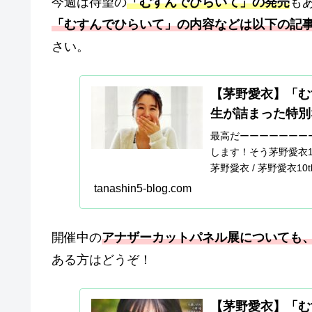
今週は待望の
「むすんでひらいて」の発売
も
「むすんでひらいて」の内容などは以下の記
さい。
【茅野愛衣】「む
生が詰まった特別
最高だーーーーーーーー
します！そう茅野愛衣1
茅野愛衣 / 茅野愛衣1
tanashin5-blog.com
開催中の
アナザーカットパネル展についても
ある方はどうぞ！
【茅野愛衣】「む