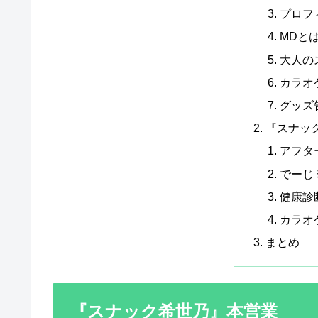
プロフ
MDと
大人の
カラオ
グッズ
『スナッ
アフタ
でーじ
健康診
カラオ
まとめ
『スナック希世乃』本営業