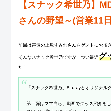
【スナック希世乃】M
さんの野望～(営業11日
前回は声優の上坂すみれさんをゲストにお招
グ
そんなスナック希世乃ですが、つい最近
た！
「スナック希世乃」Blu-rayとオリジナ
第二弾はママ自ら、動画でグッズ紹介をし