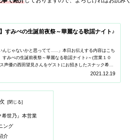
記事で紹介
しておりますので、よろしければお読みく
】すみぺの生誕前夜祭～華麗なる歌謡ナイト♪
んじゃないかと思ってて......」本日お伝えする内容はこち
】すみぺの生誕前夜祭～華麗なる歌謡ナイト♪～(営業１０
ロス声優の西田望見さんをゲストにお招きしたスナック希世
2021.12.19
次
ク希世乃』本営業
ニング
紹介