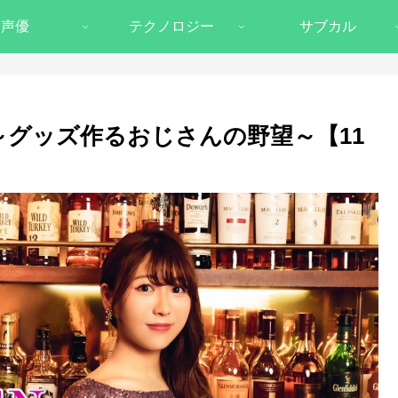
声優
テクノロジー
サブカル
～グッズ作るおじさんの野望～【11