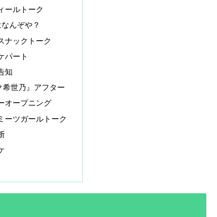
ィールトーク
はなんぞや？
スナックトーク
ケパート
告知
ク希世乃』アフター
ーオープニング
ミーツガールトーク
断
ケ