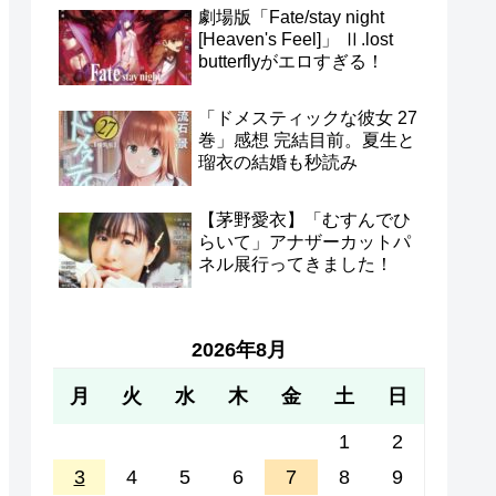
劇場版「Fate/stay night
[Heaven's Feel]」 Ⅱ.lost
butterflyがエロすぎる！
「ドメスティックな彼女 27
巻」感想 完結目前。夏生と
瑠衣の結婚も秒読み
【茅野愛衣】「むすんでひ
らいて」アナザーカットパ
ネル展行ってきました！
2026年8月
月
火
水
木
金
土
日
1
2
3
4
5
6
7
8
9