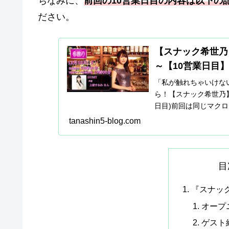
ちなみに、
前回の10営業日目の内容は以下の
ださい。
【スナック希世乃
～【10営業日目】
「私が触れちゃいけない
ら！【スナック希世乃
日目)前回は同じマク
乃。今回も...
tanashin5-blog.com
目
『スナッ
オープ
ゲスト